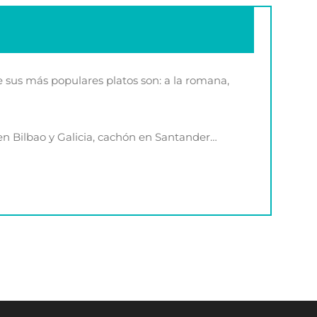
de sus más populares platos son: a la romana,
en Bilbao y Galicia, cachón en Santander…