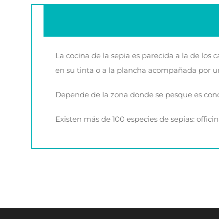
La cocina de la sepia es parecida a la de los 
en su tinta o a la plancha acompañada por un 
Depende de la zona donde se pesque es conoc
Existen más de 100 especies de sepias: offici