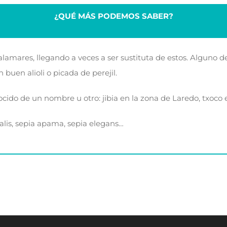
¿QUÉ MÁS PODEMOS SABER?
calamares, llegando a veces a ser sustituta de estos. Alguno 
buen alioli o picada de perejil.
ido de un nombre u otro: jibia en la zona de Laredo, txoco 
nalis, sepia apama, sepia elegans…